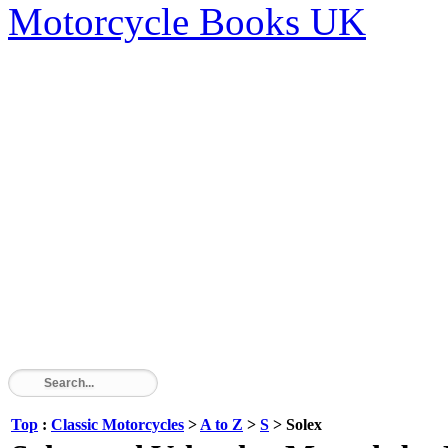
Motorcycle Books UK
Top
:
Classic Motorcycles
>
A to Z
>
S
> Solex